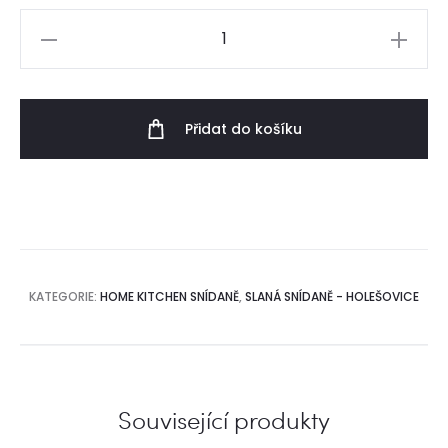
Míchaná
vejce
s
pažitkou,
Přidat do košíku
creme
fraiche,
zeleninový
salát,
pažitka
množství
KATEGORIE:
HOME KITCHEN SNÍDANĚ
,
SLANÁ SNÍDANĚ - HOLEŠOVICE
Související produkty