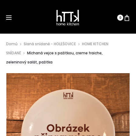
0
Domů
Slaná snídaně - HOLEŠOVICE
HOME KITCHEN
SNÍDANĚ
Míchaná vejce s pažitkou, creme fraiche,
zeleninový salát, pažitka